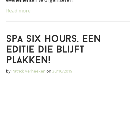
evenementen te organiseren.
Read more
Spa Six hours, een
editie die blijft
plakken!
by
Patrick Verheeken
on
30/10/2019