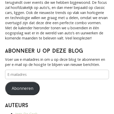
f
terugvindt over events die we hebben bijgewoond. De focus
a
o
zal hoofdzakelijk op auto’s, en dan meer bepaald op classic
r
cars, liggen. Ook de nieuwste trends op vlak van horlogerie
t
:
en technologie willen we graag met u delen, omdat we ervan
overtuigd zijn dat deze drie een perfecte combo vormen.
i
Met de kalender hieronder tonen we u bovendien in één
oogopslag wat er in de wereld van auto’s en uurwerken de
o
komende maanden te beleven valt. Veel leesplezier!
n
Abonneer u op deze blog
Voer uw e-mailadres in om u op deze blog te abonneren en
per e-mail op de hoogte te blijven van nieuwe berichten.
E-
mailadres
Abonneren
Auteurs
Joris De Cock