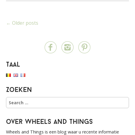
P
← Older posts
o
s
t
Taal
s
n
Zoeken
a
S
v
e
a
i
r
over Wheels and Things
c
g
h
Wheels and Things is een blog waar u recente informatie