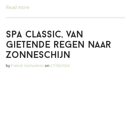
Read more
Spa Classic, van
gietende regen naar
zonneschijn
by
Patrick Verheeken
on
27/06/2024