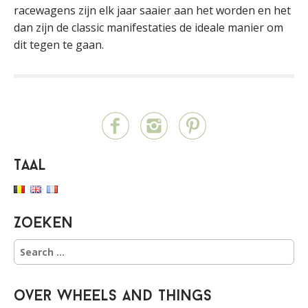
racewagens zijn elk jaar saaier aan het worden en het
dan zijn de classic manifestaties de ideale manier om
dit tegen te gaan.
Taal
Zoeken
S
e
a
r
over Wheels and Things
c