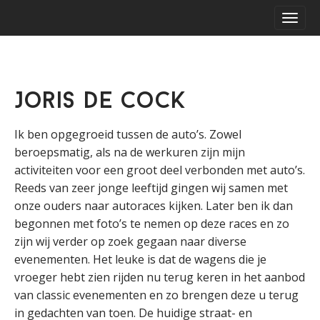
S
M
k
a
i
i
p
n
t
m
o
Joris De Cock
e
c
o
n
n
Ik ben opgegroeid tussen de auto’s. Zowel
u
t
beroepsmatig, als na de werkuren zijn mijn
e
activiteiten voor een groot deel verbonden met auto’s.
n
Reeds van zeer jonge leeftijd gingen wij samen met
t
onze ouders naar autoraces kijken. Later ben ik dan
begonnen met foto’s te nemen op deze races en zo
zijn wij verder op zoek gegaan naar diverse
evenementen. Het leuke is dat de wagens die je
vroeger hebt zien rijden nu terug keren in het aanbod
van classic evenementen en zo brengen deze u terug
in gedachten van toen. De huidige straat- en