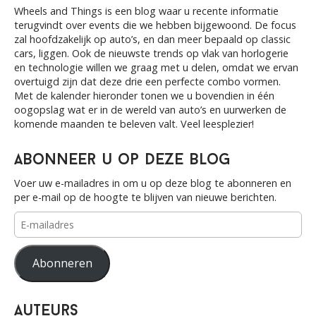
h
Wheels and Things is een blog waar u recente informatie
f
terugvindt over events die we hebben bijgewoond. De focus
o
zal hoofdzakelijk op auto’s, en dan meer bepaald op classic
r
cars, liggen. Ook de nieuwste trends op vlak van horlogerie
:
en technologie willen we graag met u delen, omdat we ervan
overtuigd zijn dat deze drie een perfecte combo vormen.
Met de kalender hieronder tonen we u bovendien in één
oogopslag wat er in de wereld van auto’s en uurwerken de
komende maanden te beleven valt. Veel leesplezier!
Abonneer u op deze blog
Voer uw e-mailadres in om u op deze blog te abonneren en
per e-mail op de hoogte te blijven van nieuwe berichten.
E-
mailadres
Abonneren
Auteurs