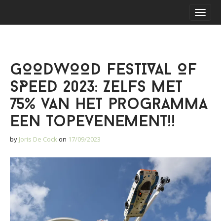
S
M
k
a
i
i
p
n
t
m
o
GOODWOOD FESTIVAL OF
e
c
o
n
SPEED 2023: Zelfs met
n
u
t
75% van het programma
e
een topevenement!!
n
t
by
Joris De Cock
on
17/09/2023