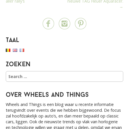
aller rally’s
nieuwe TAG Heuer Aquaracer.
o
→
s
t
n
a
Taal
v
i
g
a
Zoeken
t
S
i
e
a
o
r
n
over Wheels and Things
c
h
Wheels and Things is een blog waar u recente informatie
f
terugvindt over events die we hebben bijgewoond. De focus
o
zal hoofdzakelijk op auto’s, en dan meer bepaald op classic
r
cars, liggen. Ook de nieuwste trends op vlak van horlogerie
:
en technologie willen we graag met u delen, omdat we ervan