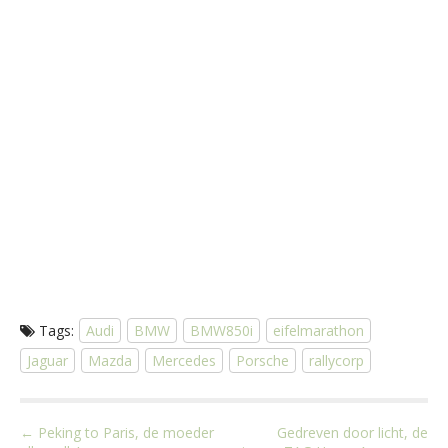
Tags:
Audi
BMW
BMW850i
eifelmarathon
Jaguar
Mazda
Mercedes
Porsche
rallycorp
P
← Peking to Paris, de moeder
Gedreven door licht, de