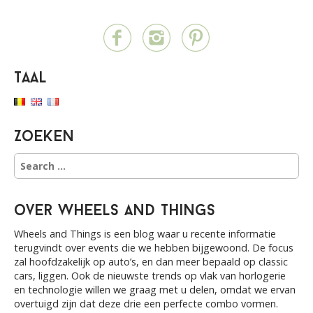
s
t
n
a
Taal
v
i
g
a
Zoeken
t
S
i
e
a
o
r
n
over Wheels and Things
c
h
Wheels and Things is een blog waar u recente informatie
f
terugvindt over events die we hebben bijgewoond. De focus
o
zal hoofdzakelijk op auto’s, en dan meer bepaald op classic
r
cars, liggen. Ook de nieuwste trends op vlak van horlogerie
:
en technologie willen we graag met u delen, omdat we ervan
overtuigd zijn dat deze drie een perfecte combo vormen.