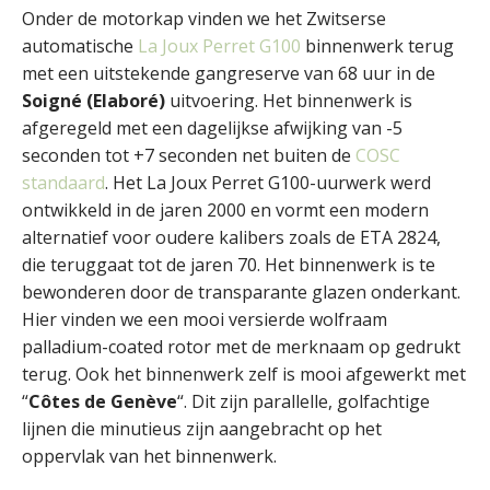
Onder de motorkap vinden we het Zwitserse
automatische
La Joux
Perret
G100
binnenwerk terug
met een uitstekende gangreserve van 68 uur in de
Soigné (Elaboré)
uitvoering. Het binnenwerk is
afgeregeld met een dagelijkse afwijking van -5
seconden tot +7 seconden net buiten de
COSC
standaard
. Het La Joux Perret G100-uurwerk werd
ontwikkeld in de jaren 2000 en vormt een modern
alternatief voor oudere kalibers zoals de ETA 2824,
die teruggaat tot de jaren 70. Het binnenwerk is te
bewonderen door de transparante glazen onderkant.
Hier vinden we een mooi versierde wolfraam
palladium-coated rotor met de merknaam op gedrukt
terug. Ook het binnenwerk zelf is mooi afgewerkt met
“
Côtes de Genève
“. Dit zijn parallelle, golfachtige
lijnen die minutieus zijn aangebracht op het
oppervlak van het binnenwerk.