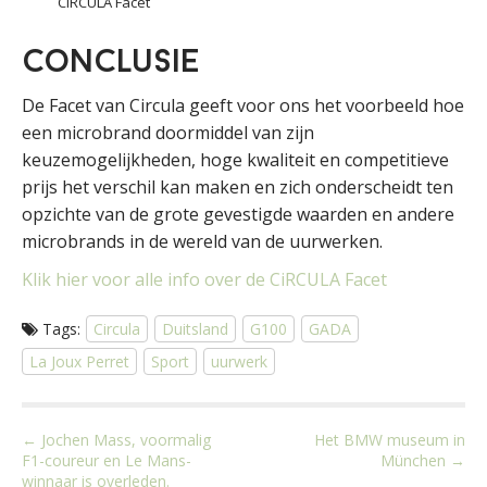
CiRCULA Facet
Conclusie
De Facet van Circula geeft voor ons het voorbeeld hoe
een microbrand doormiddel van zijn
keuzemogelijkheden, hoge kwaliteit en competitieve
prijs het verschil kan maken en zich onderscheidt ten
opzichte van de grote gevestigde waarden en andere
microbrands in de wereld van de uurwerken.
Klik hier voor alle info over de CiRCULA Facet
Tags:
Circula
Duitsland
G100
GADA
La Joux Perret
Sport
uurwerk
P
← Jochen Mass, voormalig
Het BMW museum in
F1-coureur en Le Mans-
München →
o
winnaar is overleden.