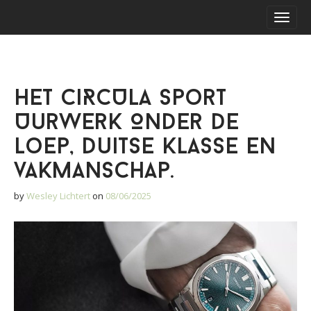
S
M
k
a
i
i
p
n
t
m
o
Het CiRCULA Sport
e
c
o
n
Uurwerk Onder de
n
u
t
Loep, Duitse klasse en
e
vakmanschap.
n
t
by
Wesley Lichtert
on
08/06/2025