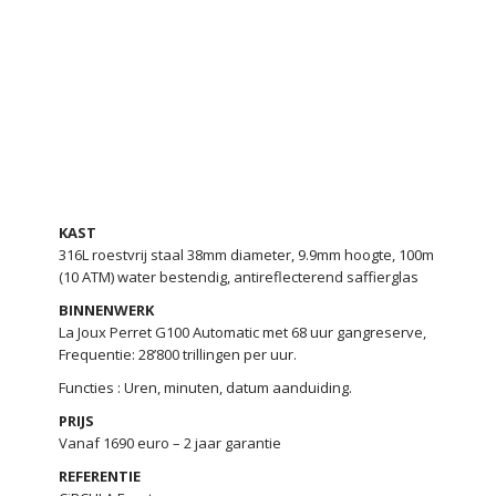
KAST
316L roestvrij staal 38mm diameter, 9.9mm hoogte, 100m
(10 ATM) water bestendig, antireflecterend saffierglas
BINNENWERK
La Joux Perret G100 Automatic met 68 uur gangreserve,
Frequentie: 28’800 trillingen per uur.
Functies : Uren, minuten, datum aanduiding.
PRIJS
Vanaf 1690 euro – 2 jaar garantie
REFERENTIE