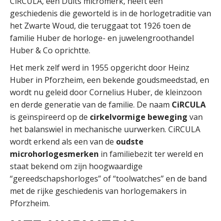
CiRCULA, een Duits micromerk, heeft een
geschiedenis die geworteld is in de horlogetraditie van
het Zwarte Woud, die teruggaat tot 1926 toen de
familie Huber de horloge- en juwelengroothandel
Huber & Co oprichtte.
Het merk zelf werd in 1955 opgericht door Heinz
Huber in Pforzheim, een bekende goudsmeedstad, en
wordt nu geleid door Cornelius Huber, de kleinzoon
en derde generatie van de familie. De naam
CiRCULA
is geïnspireerd op de
cirkelvormige beweging
van
het balanswiel in mechanische uurwerken. CiRCULA
wordt erkend als een van de
oudste
microhorlogesmerken
in familiebezit ter wereld en
staat bekend om zijn hoogwaardige
“gereedschapshorloges” of “toolwatches” en de band
met de rijke geschiedenis van horlogemakers in
Pforzheim.