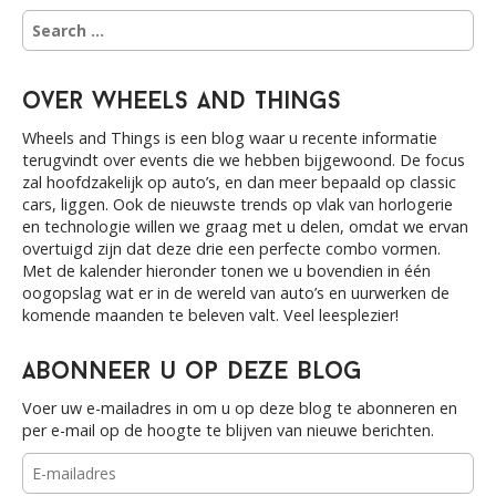
S
e
a
r
over Wheels and Things
c
h
Wheels and Things is een blog waar u recente informatie
f
terugvindt over events die we hebben bijgewoond. De focus
o
zal hoofdzakelijk op auto’s, en dan meer bepaald op classic
r
cars, liggen. Ook de nieuwste trends op vlak van horlogerie
:
en technologie willen we graag met u delen, omdat we ervan
overtuigd zijn dat deze drie een perfecte combo vormen.
Met de kalender hieronder tonen we u bovendien in één
oogopslag wat er in de wereld van auto’s en uurwerken de
komende maanden te beleven valt. Veel leesplezier!
Abonneer u op deze blog
Voer uw e-mailadres in om u op deze blog te abonneren en
per e-mail op de hoogte te blijven van nieuwe berichten.
E-
mailadres