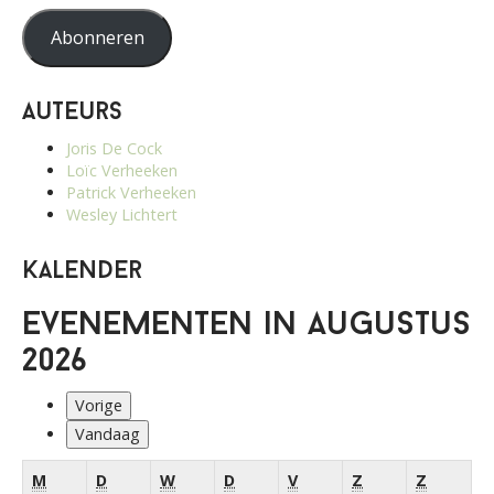
Abonneren
Auteurs
Joris De Cock
Loïc Verheeken
Patrick Verheeken
Wesley Lichtert
Kalender
Evenementen in augustus
2026
Vorige
Vandaag
maandag
dinsdag
woensdag
donderdag
vrijdag
zaterdag
zondag
M
D
W
D
V
Z
Z