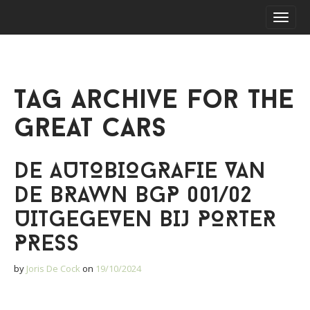
S
M
k
a
i
i
p
n
t
m
o
Tag Archive for The
e
c
o
n
Great Cars
n
u
t
e
DE AUTOBIOGRAFIE VAN
n
t
DE BRAWN BGP 001/02
UITGEGEVEN BIJ PORTER
PRESS
by
Joris De Cock
on
19/10/2024