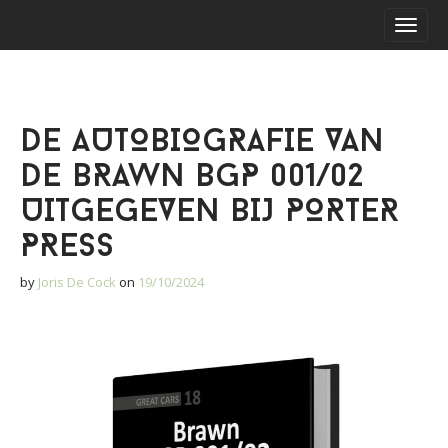
S
M
k
a
i
i
p
n
t
m
o
DE AUTOBIOGRAFIE VAN
e
c
o
n
DE BRAWN BGP 001/02
n
u
t
UITGEGEVEN BIJ PORTER
e
PRESS
n
t
by
Joris De Cock
on
19/10/2024