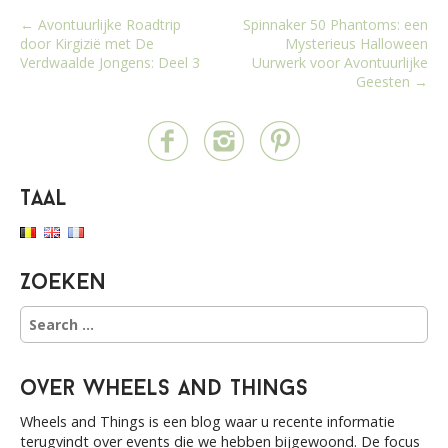
P
← Avontuurlijke Roadtrip
Spinnaker 50 Phantoms: een
door Kirgizië met De
Mysterieus Halloween
o
Verdwaalde Jongens: Deel 3
Uurwerk voor Avontuurlijke
s
Geesten →
t
n
a
v
Taal
i
g
a
Zoeken
t
i
S
e
o
a
n
r
over Wheels and Things
c
h
Wheels and Things is een blog waar u recente informatie
f
terugvindt over events die we hebben bijgewoond. De focus