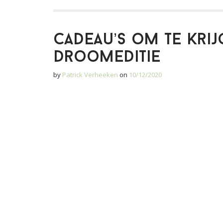
Cadeau’s om te krij
droomeditie
by
Patrick Verheeken
on
10/12/2020