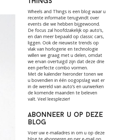
Things
h
f
Wheels and Things is een blog waar u
o
recente informatie terugvindt over
r
events die we hebben bijgewoond.
:
De focus zal hoofdzakelijk op auto’s,
en dan meer bepaald op classic cars,
liggen. Ook de nieuwste trends op
vlak van horlogerie en technologie
willen we graag met u delen, omdat
we ervan overtuigd zijn dat deze drie
een perfecte combo vormen.
Met de kalender hieronder tonen we
u bovendien in één oogopslag wat er
in de wereld van auto’s en uurwerken
de komende maanden te beleven
valt. Veel leesplezier!
Abonneer u op deze
blog
Voer uw e-mailadres in om u op deze
blog te abonneren en per e-mail op