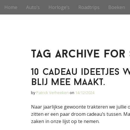
S
M
Home
Auto’s
Horloge’s
Roadtrips
Boeken
k
a
i
i
p
n
t
m
o
e
c
o
n
Tag Archive for
n
u
t
e
10 cadeau ideetjes 
n
t
blij mee maakt.
by
Patrick Verheeken
on
14/12/2024
Naar jaarlijkse gewoonte trakteren we jullie o
zitten er een paar droom cadeau’s tussen. M
zaken in onze lijst op te nemen.