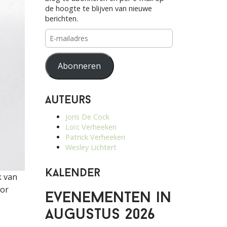
de hoogte te blijven van nieuwe
berichten.
E-
mailadres
Abonneren
Auteurs
Joris De Cock
Loïc Verheeken
Patrick Verheeken
Wesley Lichtert
Kalender
k van
oor
Evenementen in
augustus 2026