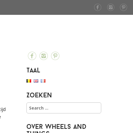
Taal
Zoeken
S
ijd
e
e
a
r
over Wheels and
c