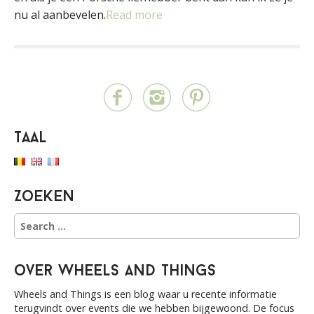
nu al aanbevelen.
Read more
Taal
Zoeken
S
e
a
r
over Wheels and Things
c
h
Wheels and Things is een blog waar u recente informatie
f
terugvindt over events die we hebben bijgewoond. De focus