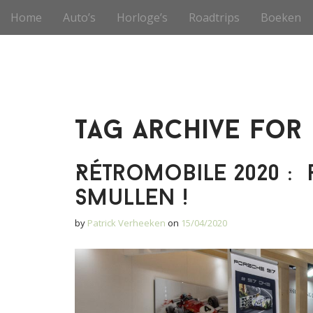
S
M
Home
Auto’s
Horloge’s
Roadtrips
Boeken
k
a
i
i
p
n
t
m
o
e
c
o
n
Tag Archive for 
n
u
t
e
Rétromobile 2020 :
n
t
smullen !
by
Patrick Verheeken
on
15/04/2020