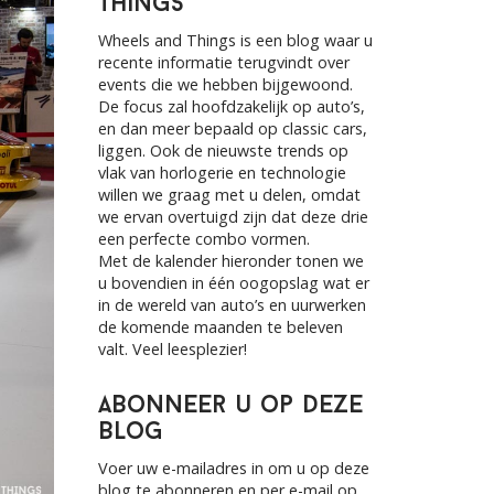
Things
h
f
Wheels and Things is een blog waar u
o
recente informatie terugvindt over
r
events die we hebben bijgewoond.
:
De focus zal hoofdzakelijk op auto’s,
en dan meer bepaald op classic cars,
liggen. Ook de nieuwste trends op
vlak van horlogerie en technologie
willen we graag met u delen, omdat
we ervan overtuigd zijn dat deze drie
een perfecte combo vormen.
Met de kalender hieronder tonen we
u bovendien in één oogopslag wat er
in de wereld van auto’s en uurwerken
de komende maanden te beleven
valt. Veel leesplezier!
Abonneer u op deze
blog
Voer uw e-mailadres in om u op deze
blog te abonneren en per e-mail op