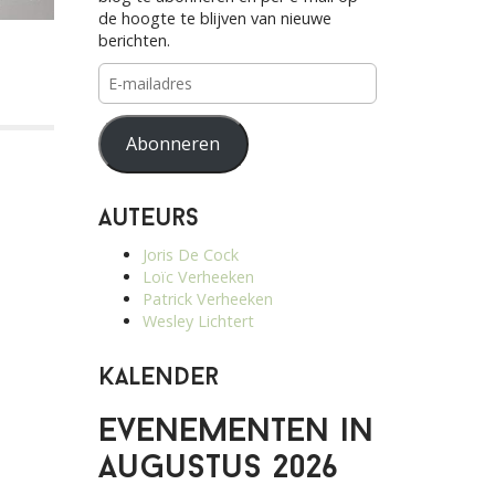
de hoogte te blijven van nieuwe
berichten.
E-
mailadres
Abonneren
Auteurs
Joris De Cock
Loïc Verheeken
Patrick Verheeken
Wesley Lichtert
Kalender
Evenementen in
augustus 2026