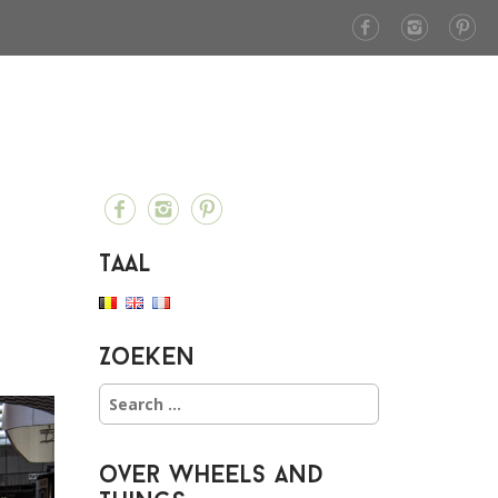
Taal
Zoeken
S
e
a
r
over Wheels and
c