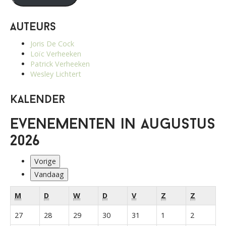
Auteurs
Joris De Cock
Loïc Verheeken
Patrick Verheeken
Wesley Lichtert
Kalender
Evenementen in augustus
2026
Vorige
Vandaag
maandag
dinsdag
woensdag
donderdag
vrijdag
zaterdag
zondag
M
D
W
D
V
Z
Z
juli
juli
juli
juli
juli
augustus
augustus
27
28
29
30
31
1
2
27,
28,
29,
30,
31,
1,
2,