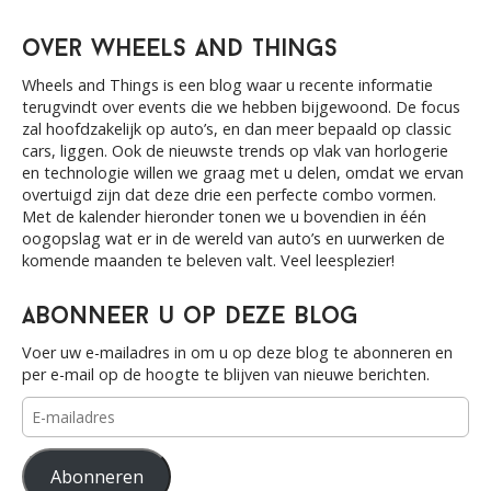
a
n
r
over Wheels and Things
c
h
Wheels and Things is een blog waar u recente informatie
f
terugvindt over events die we hebben bijgewoond. De focus
o
zal hoofdzakelijk op auto’s, en dan meer bepaald op classic
r
cars, liggen. Ook de nieuwste trends op vlak van horlogerie
:
en technologie willen we graag met u delen, omdat we ervan
overtuigd zijn dat deze drie een perfecte combo vormen.
Met de kalender hieronder tonen we u bovendien in één
oogopslag wat er in de wereld van auto’s en uurwerken de
komende maanden te beleven valt. Veel leesplezier!
Abonneer u op deze blog
Voer uw e-mailadres in om u op deze blog te abonneren en
per e-mail op de hoogte te blijven van nieuwe berichten.
E-
mailadres
Abonneren