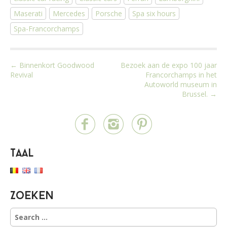
Maserati
Mercedes
Porsche
Spa six hours
Spa-Francorchamps
P
← Binnenkort Goodwood
Bezoek aan de expo 100 jaar
Revival
Francorchamps in het
o
Autoworld museum in
s
Brussel. →
t
n
a
v
Taal
i
g
a
Zoeken
t
i
S
e
o