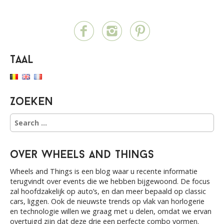
Taal
Zoeken
S
e
a
r
over Wheels and Things
c
h
Wheels and Things is een blog waar u recente informatie
f
terugvindt over events die we hebben bijgewoond. De focus
o
zal hoofdzakelijk op auto’s, en dan meer bepaald op classic
r
cars, liggen. Ook de nieuwste trends op vlak van horlogerie
:
en technologie willen we graag met u delen, omdat we ervan
overtuigd zijn dat deze drie een perfecte combo vormen.