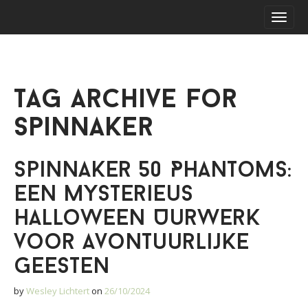
S
M
k
a
i
i
p
n
t
m
o
Tag Archive for
e
c
o
n
Spinnaker
n
u
t
e
Spinnaker 50 Phantoms:
n
t
een Mysterieus
Halloween Uurwerk
voor Avontuurlijke
Geesten
by
Wesley Lichtert
on
26/10/2024