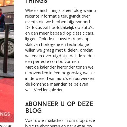
Things
h
f
Wheels and Things is een blog waar u
o
recente informatie terugvindt over
r
events die we hebben bijgewoond.
:
De focus zal hoofdzakelijk op auto’s,
en dan meer bepaald op classic cars,
liggen. Ook de nieuwste trends op
vlak van horlogerie en technologie
willen we graag met u delen, omdat
we ervan overtuigd zijn dat deze drie
een perfecte combo vormen.
Met de kalender hieronder tonen we
u bovendien in één oogopslag wat er
in de wereld van auto’s en uurwerken
de komende maanden te beleven
valt. Veel leesplezier!
Abonneer u op deze
blog
Voer uw e-mailadres in om u op deze
siccar
blog te abonneren en per e-mail op