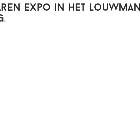
aren expo in het Louwma
g.