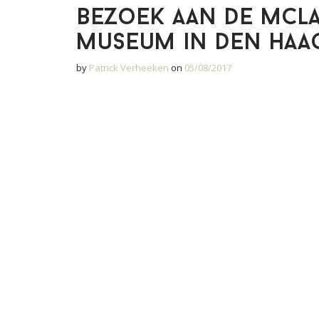
Bezoek aan de Mcl
museum in Den Haa
by
Patrick Verheeken
on
05/08/2017