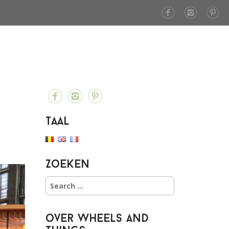
Taal
Zoeken
S
e
a
r
over Wheels and
c