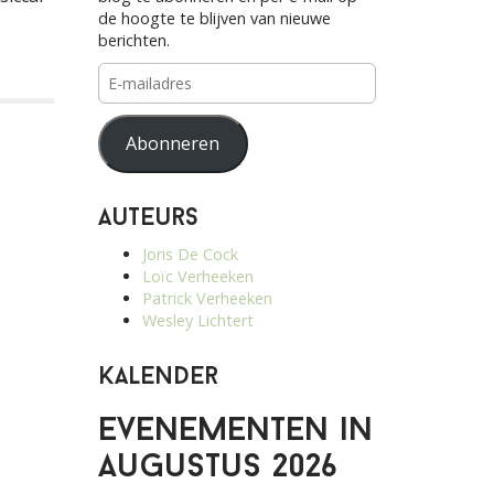
de hoogte te blijven van nieuwe
berichten.
E-
mailadres
Abonneren
Auteurs
Joris De Cock
Loïc Verheeken
Patrick Verheeken
Wesley Lichtert
Kalender
Evenementen in
augustus 2026