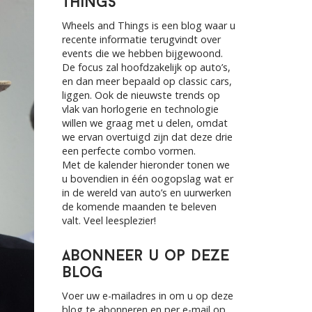
Things
h
f
Wheels and Things is een blog waar u
o
recente informatie terugvindt over
r
events die we hebben bijgewoond.
:
De focus zal hoofdzakelijk op auto’s,
en dan meer bepaald op classic cars,
liggen. Ook de nieuwste trends op
vlak van horlogerie en technologie
willen we graag met u delen, omdat
we ervan overtuigd zijn dat deze drie
een perfecte combo vormen.
Met de kalender hieronder tonen we
u bovendien in één oogopslag wat er
in de wereld van auto’s en uurwerken
de komende maanden te beleven
valt. Veel leesplezier!
Abonneer u op deze
blog
Voer uw e-mailadres in om u op deze
blog te abonneren en per e-mail op