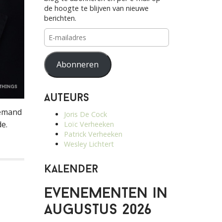
de hoogte te blijven van nieuwe
berichten.
E-
mailadres
Abonneren
Auteurs
iemand
Joris De Cock
de.
Loïc Verheeken
Patrick Verheeken
Wesley Lichtert
Kalender
Evenementen in
augustus 2026