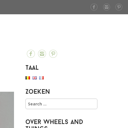
Taal
Zoeken
S
e
a
r
over Wheels and
c