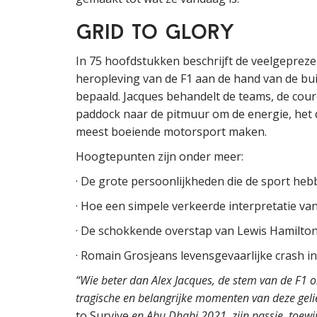
Grid to Glory
In 75 hoofdstukken beschrijft de veelgepre
heropleving van de F1 aan de hand van de b
bepaald. Jacques behandelt de teams, de cour
paddock naar de pitmuur om de energie, het d
meest boeiende motorsport maken.
Hoogtepunten zijn onder meer:
· De grote persoonlijkheden die de sport heb
· Hoe een simpele verkeerde interpretatie van
· De schokkende overstap van Lewis Hamilton 
· Romain Grosjeans levensgevaarlijke crash in
“Wie beter dan Alex Jacques, de stem van de F1 o
tragische en belangrijke momenten van deze geli
to Survive
en Abu Dhabi 2021, zijn passie, toewi