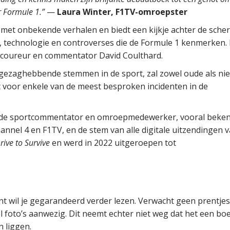
r Formule 1.”
—
Laura Winter, F1TV-omroepster
et onbekende verhalen en biedt een kijkje achter de sch
eën, technologie en controverses die de Formule 1 kenmerken.
-coureur en commentator David Coulthard.
 gezaghebbende stemmen in de sport, zal zowel oude als ni
 voor enkele van de meest besproken incidenten in de
onde sportcommentator en omroepmedewerker, vooral beken
nel 4 en F1TV, en de stem van alle digitale uitzendingen v
rive to Survive
en werd in 2022 uitgeroepen tot
gint wil je gegarandeerd verder lezen. Verwacht geen prentj
el foto’s aanwezig. Dit neemt echter niet weg dat het een boe
n liggen.