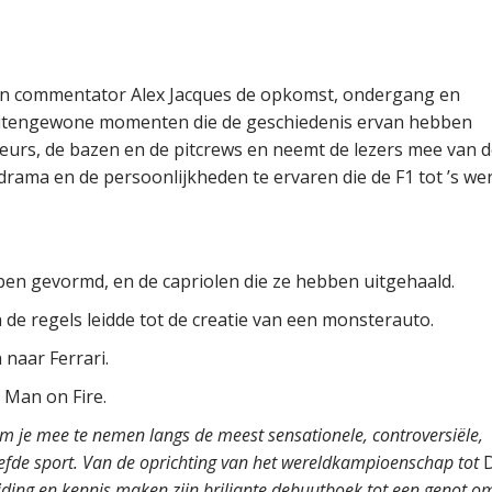
zen commentator Alex Jacques de opkomst, ondergang en
uitengewone momenten die de geschiedenis ervan hebben
eurs, de bazen en de pitcrews en neemt de lezers mee van 
rama en de persoonlijkheden te ervaren die de F1 tot ’s we
ben gevormd, en de capriolen die ze hebben uitgehaald.
 de regels leidde tot de creatie van een monsterauto.
naar Ferrari.
 Man on Fire.
m je mee te nemen langs de meest sensationele, controversiële,
efde sport. Van de oprichting van het wereldkampioenschap tot
D
jding en kennis maken zijn briljante debuutboek tot een genot om