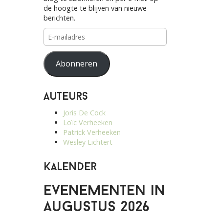
de hoogte te blijven van nieuwe
berichten.
E-
mailadres
Abonneren
Auteurs
Joris De Cock
Loïc Verheeken
Patrick Verheeken
Wesley Lichtert
Kalender
Evenementen in
augustus 2026