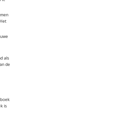
ermen
 Het
euwe
d als
an de
esboek
k is