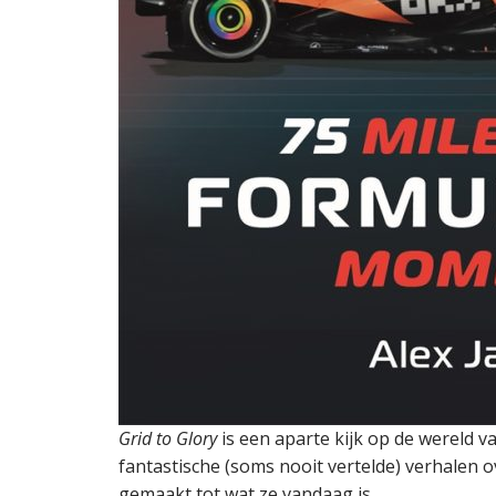
Grid to Glory
is een aparte kijk op de wereld 
fantastische (soms nooit vertelde) verhalen 
gemaakt tot wat ze vandaag is.