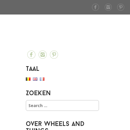
Taal
Zoeken
S
e
a
r
over Wheels and
c