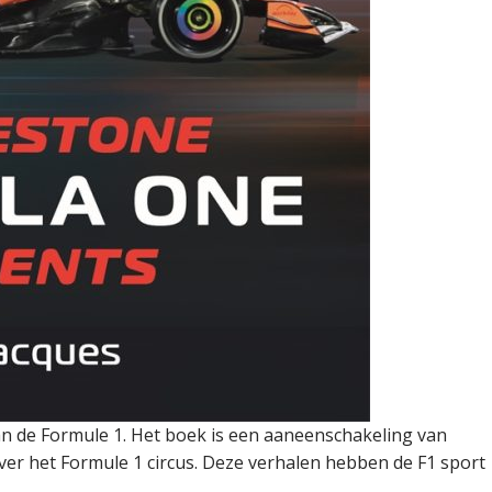
van de Formule 1. Het boek is een aaneenschakeling van
over het Formule 1 circus. Deze verhalen hebben de F1 sport