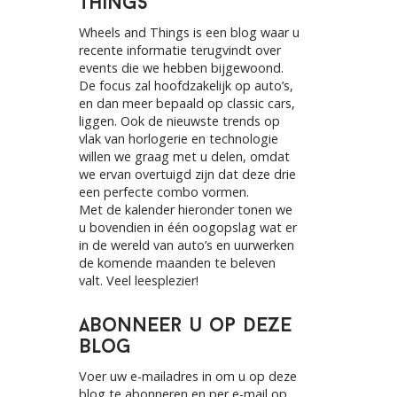
Things
h
f
Wheels and Things is een blog waar u
o
recente informatie terugvindt over
r
events die we hebben bijgewoond.
:
De focus zal hoofdzakelijk op auto’s,
en dan meer bepaald op classic cars,
liggen. Ook de nieuwste trends op
vlak van horlogerie en technologie
willen we graag met u delen, omdat
we ervan overtuigd zijn dat deze drie
een perfecte combo vormen.
Met de kalender hieronder tonen we
u bovendien in één oogopslag wat er
in de wereld van auto’s en uurwerken
de komende maanden te beleven
valt. Veel leesplezier!
Abonneer u op deze
blog
Voer uw e-mailadres in om u op deze
blog te abonneren en per e-mail op