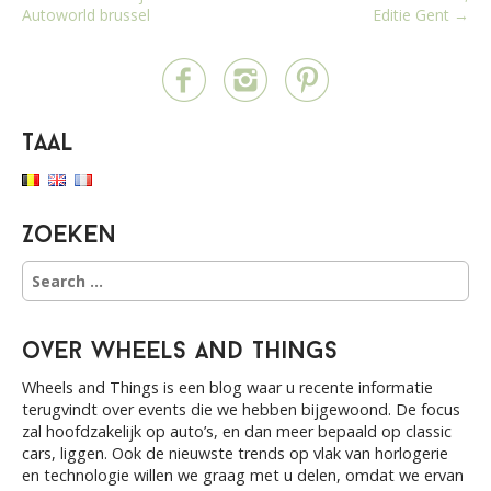
Autoworld brussel
Editie Gent →
o
s
t
n
a
Taal
v
i
g
Zoeken
a
S
t
e
i
a
o
r
over Wheels and Things
c
n
h
Wheels and Things is een blog waar u recente informatie
f
terugvindt over events die we hebben bijgewoond. De focus
o
zal hoofdzakelijk op auto’s, en dan meer bepaald op classic
r
cars, liggen. Ook de nieuwste trends op vlak van horlogerie
:
en technologie willen we graag met u delen, omdat we ervan