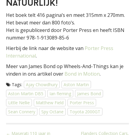
natuurlijk!
Het boek telt 416 pagina’s en meet 315mm x 270mm.
Het bevat meer dan 800 foto’s.
Het is gepubliceerd door Porter Press en heeft ISBN
nummer 978-1-913089-85-6
Hierbij de link naar de website van
Porter Press
International
.
Meer van James Bond op Wheels-And-Things kan je
vinden in ons artikel over
Bond in Motion
.
Tags:
Ajay Chowdhury
Aston Martin
Aston Martin DB5
Ian fleming
James Bond
Little Nellie
Matthew Field
Porter Press
Sean Connery
Spy Octane
Toyota 2000GT
P
← Maserati 110 jaar in
Flanders Collection Cars,