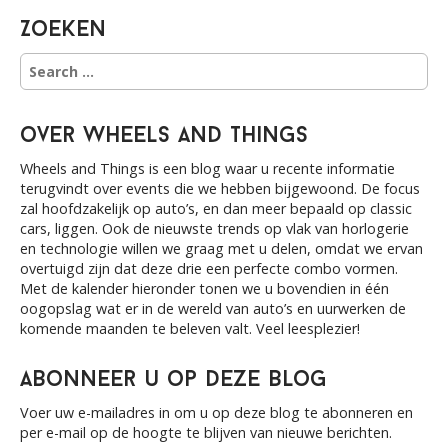
g
a
Zoeken
t
S
i
e
a
o
r
n
over Wheels and Things
c
h
Wheels and Things is een blog waar u recente informatie
f
terugvindt over events die we hebben bijgewoond. De focus
o
zal hoofdzakelijk op auto’s, en dan meer bepaald op classic
r
cars, liggen. Ook de nieuwste trends op vlak van horlogerie
:
en technologie willen we graag met u delen, omdat we ervan
overtuigd zijn dat deze drie een perfecte combo vormen.
Met de kalender hieronder tonen we u bovendien in één
oogopslag wat er in de wereld van auto’s en uurwerken de
komende maanden te beleven valt. Veel leesplezier!
Abonneer u op deze blog
Voer uw e-mailadres in om u op deze blog te abonneren en
per e-mail op de hoogte te blijven van nieuwe berichten.