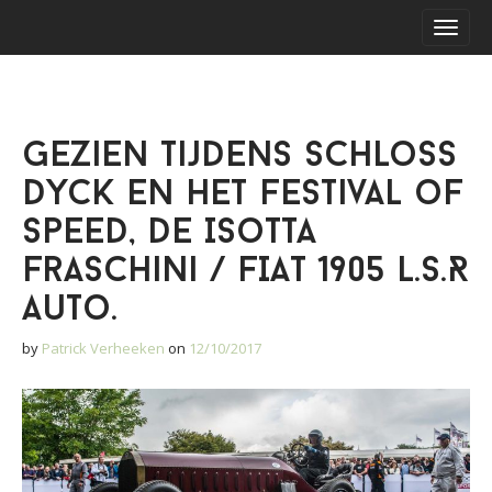
S
M
k
a
i
i
p
n
t
m
o
Gezien tijdens Schloss
e
c
o
n
Dyck en het Festival of
n
u
t
Speed, de Isotta
e
Fraschini / FIAT 1905 L.S.R
n
t
auto.
by
Patrick Verheeken
on
12/10/2017