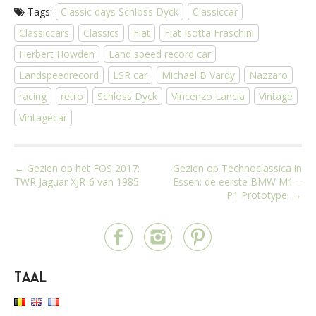
Tags:
Classic days Schloss Dyck
Classiccar
Classiccars
Classics
Fiat
Fiat Isotta Fraschini
Herbert Howden
Land speed record car
Landspeedrecord
LSR car
Michael B Vardy
Nazzaro
racing
retro
Schloss Dyck
Vincenzo Lancia
Vintage
Vintagecar
P
← Gezien op het FOS 2017:
Gezien op Technoclassica in
TWR Jaguar XJR-6 van 1985.
Essen: de eerste BMW M1 –
o
P1 Prototype. →
s
t
n
a
Taal
v
i