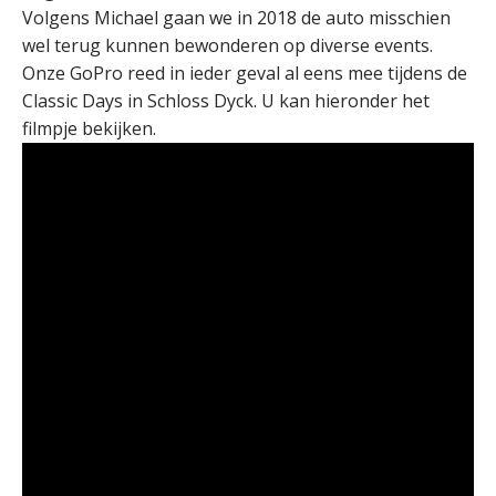
Volgens Michael gaan we in 2018 de auto misschien
wel terug kunnen bewonderen op diverse events.
Onze GoPro reed in ieder geval al eens mee tijdens de
Classic Days in Schloss Dyck. U kan hieronder het
filmpje bekijken.