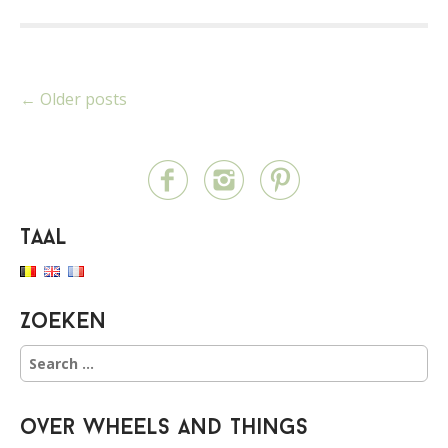
P
← Older posts
o
s
t
Taal
s
n
Zoeken
a
S
v
e
a
i
r
over Wheels and Things
c