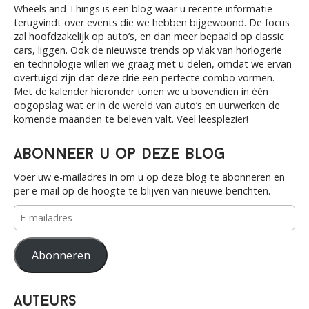
g
h
Wheels and Things is een blog waar u recente informatie
f
terugvindt over events die we hebben bijgewoond. De focus
a
o
zal hoofdzakelijk op auto’s, en dan meer bepaald op classic
r
cars, liggen. Ook de nieuwste trends op vlak van horlogerie
t
:
en technologie willen we graag met u delen, omdat we ervan
overtuigd zijn dat deze drie een perfecte combo vormen.
i
Met de kalender hieronder tonen we u bovendien in één
oogopslag wat er in de wereld van auto’s en uurwerken de
o
komende maanden te beleven valt. Veel leesplezier!
n
Abonneer u op deze blog
Voer uw e-mailadres in om u op deze blog te abonneren en
per e-mail op de hoogte te blijven van nieuwe berichten.
E-
mailadres
Abonneren
Auteurs