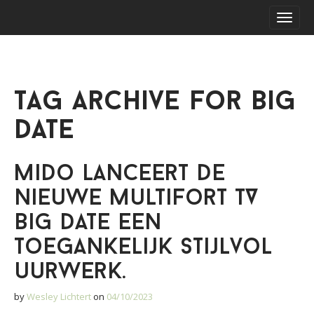
S
M
k
a
i
i
p
n
t
m
o
Tag Archive for Big
e
c
o
n
date
n
u
t
e
Mido lanceert de
n
t
nieuwe Multifort TV
Big date een
toegankelijk stijlvol
uurwerk.
by
Wesley Lichtert
on
04/10/2023