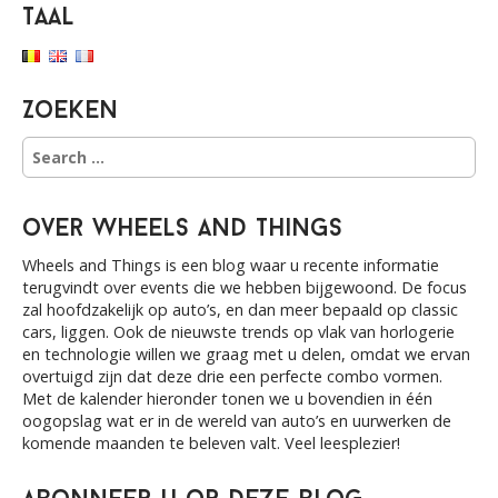
Taal
Zoeken
S
e
a
r
over Wheels and Things
c
h
Wheels and Things is een blog waar u recente informatie
f
terugvindt over events die we hebben bijgewoond. De focus
o
zal hoofdzakelijk op auto’s, en dan meer bepaald op classic
r
cars, liggen. Ook de nieuwste trends op vlak van horlogerie
:
en technologie willen we graag met u delen, omdat we ervan
overtuigd zijn dat deze drie een perfecte combo vormen.
Met de kalender hieronder tonen we u bovendien in één
oogopslag wat er in de wereld van auto’s en uurwerken de
komende maanden te beleven valt. Veel leesplezier!